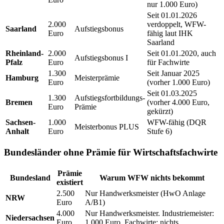
nur 1.000 Euro)
Seit 01.01.2026
2.000
verdoppelt, WFW-
Saarland
Aufstiegsbonus
Euro
fähig laut IHK
Saarland
Rheinland-
2.000
Seit 01.01.2020, auch
Aufstiegsbonus I
Pfalz
Euro
für Fachwirte
1.300
Seit Januar 2025
Hamburg
Meisterprämie
Euro
(vorher 1.000 Euro)
Seit 01.03.2025
1.300
Aufstiegsfortbildungs-
Bremen
(vorher 4.000 Euro,
Euro
Prämie
gekürzt)
Sachsen-
1.000
WFW-fähig (DQR
Meisterbonus PLUS
Anhalt
Euro
Stufe 6)
Bundesländer ohne Prämie für Wirtschaftsfachwirte
Prämie
Bundesland
Warum WFW nichts bekommt
existiert
2.500
Nur Handwerksmeister (HwO Anlage
NRW
Euro
A/B1)
4.000
Nur Handwerksmeister. Industriemeister:
Niedersachsen
Euro
1.000 Euro. Fachwirte: nichts