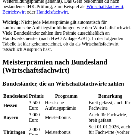
Weiterbildungsprämie genannt). Das Geld bekommst du nach
bestandener IHK-Prüfung, zum Beispiel als
Wirtschaftsfachwirt
,
Betriebswirt
oder
Handelsfachwirt
.
Wichtig:
Nicht jede Meisterprämie gilt automatisch für
kaufmännische Aufstiegsfortbildungen wie den Wirtschaftsfachwirt.
Viele Bundesländer zahlen ihre Prämie ausschließlich an
Handwerksmeister (nach HwO Anlage A/B1). In der folgenden
Tabelle ist klar gekennzeichnet, ob du als Wirtschaftsfachwirt
tatsächlich Anspruch hast.
Meisterprämien nach Bundesland
(Wirtschaftsfachwirt)
Bundesländer, die an Wirtschaftsfachwirte zahlen
Bundesland
Prämie
Programm
Bemerkung
3.500
Hessische
Breit gefasst, auch für
Hessen
Euro
Aufstiegsprämie
Fachwirte
3.000
Auch für Fachwirte,
Bayern
Meisterbonus
Euro
breit gefasst
Seit 01.01.2026, auch
2.000
Thüringen
Meisterbonus
für Fachwirte (vorher
Euro