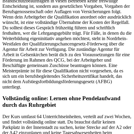
Brandschutzbeauftragten in vielen Betrieben keine freiwillige
Entscheidung ist, sondern aus gesetzlichen Vorgaben, Vorgaben der
Berufsgenossenschaft oder Auflagen von Versicherungen folgt.
Wenn dein Arbeitgeber die Qualifikation anordnet oder ausdrücklich
wünscht, ist eine vollständige Übernahme der Kosten der Regelfall.
Du solltest dieses Gespräch frühzeitig führen und schriftlich
festhalten, wer die Lehrgangsgebühr trägt. Für Fälle, in denen du die
Weiterbildung eigeninitiativ angehen möchtest, steht in Nordrhein-
Westfalen der Qualifizierungschancengesetz-Förderweg über die
Agentur für Arbeit zur Verfügung. Die zuständige Agentur für
Arbeit in Gelsenkirchen berät dich zu den Voraussetzungen für eine
Förderung im Rahmen des QCG, bei der Arbeitgeber und
Beschäftigte gemeinsam Zuschüsse beantragen können. Eine
Meisterprämie ist für diese Qualifikation nicht vorgesehen, da es
sich um ein berufsbegleitendes Sicherheitszertifikat handelt, das
nicht dem Aufstiegsfortbildungsförderungsgesetz (AFBG)
unterliegt.
Vollständig online: Lernen ohne Pendelaufwand
durch das Ruhrgebiet
Der Kurs umfasst 64 Unterrichtseinheiten, verteilt auf zwei Wochen,
und findet vollständig online statt. Du brauchst dafür keinen
Parkplatz in der Innenstadt zu suchen, keine Strecke auf der A2 oder
der A42 einzuplanen und keine Tagesabwesenheiten beim